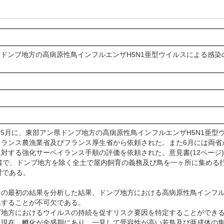
、「ドンブ地方の高病原性鳥インフルエンザH5N1亜型ウイルスによる感染
)は5月に、東部アン県ドンブ地方の高病原性鳥インフルエンザH5N1亜
フランス農漁業省及びフランス厚生省から依頼された。また6月には両省
対する強化サーベイランス手順の評価を依頼された。意見書(12ペー
付意見書で、ドンブ地方を除く全土で屋内飼育の義務及び鳥を一ヶ所に集め
村である。
の最初の結果を分析した結果、ドンブ地方における高病原性鳥インフルエ
集することが不可欠である。
地方におけるウイルスの持続を促すリスク要因を特定することができる
、現在、孵化が全盛期にあり、一見して受容性が高い若鳥及び亜成体の