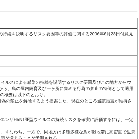
の持続を説明するリスク要因等の評価に関する2006年6月28日付意見
型ウイルスによる感染の持続を説明するリスク要因及びこの地方からウ
から、鳥の屋内飼育及び一ヶ所に集める行為の禁止の特例として適用
ジ)の概要は以下のとおり。
る行為の禁止を解除するよう提案した。現在のところ当該措置が維持さ
ンザH5N1亜型ウイルスの持続リスクを確実に評価するには、一定
。すなわち、一方で、同地方は多種多様な鳥が湿地帯に高密度で生息
集団が増えることが予測される。