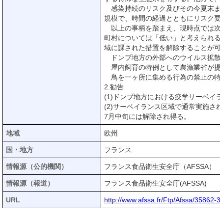
感染持続のリスク及びその今夏末ま
規模で、時間の経過とともにリスク
以上の事柄を踏まえ、現時点では次
町村については「低い」と考えられる
域に課された措置を解除することが
ドンブ地方の外部へのウイルス拡散
屋内飼育の特例として農漁業省が提
鳥を一ヶ所に集める行為の禁止の特
2.勧告
(1)ドンブ地方における疫学サーベイ
(2)サーベイランス区域で通常実施
7月中旬には解除され得る。
地域
欧州
国・地方
フランス
情報源（公的機関）
フランス食品衛生安全庁（AFSSA）
情報源（報道）
フランス食品衛生安全庁(AFSSA)
URL
http://www.afssa.fr/Ftp/Afssa/35862-