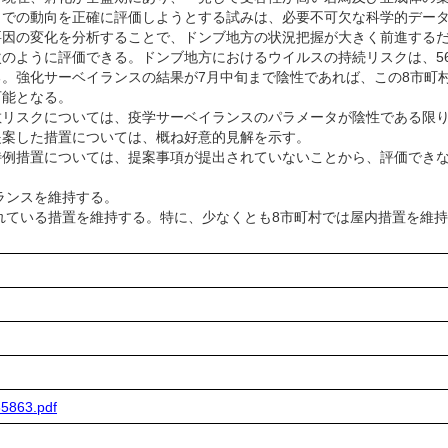
での動向を正確に評価しようとする試みは、必要不可欠な科学的データ
要因の変化を分析することで、ドンブ地方の状況把握が大きく前進する
のように評価できる。ドンブ地方におけるウイルスの持続リスクは、56
。強化サーベイランスの結果が7月中旬まで陰性であれば、この8市町
可能となる。
リスクについては、疫学サーベイランスのパラメータが陰性である限り
案した措置については、概ね好意的見解を示す。
例措置については、提案事項が提出されていないことから、評価でき
ランスを維持する。
されている措置を維持する。特に、少なくとも8市町村では屋内措置を維
35863.pdf