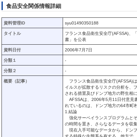
食品安全関係情報詳細
資料管理ID
syu01490350188
タイトル
フランス食品衛生安全庁(AFSSA)
書」を公表
資料日付
2006年7月7日
分類１
-
分類２
-
概要（記事）
フランス食品衛生安全庁(AFSSA
イルスが拡散するリスクの分析を、
される措置及びドンブ地方の野生相に
AFSSAは、2006年5月11日
れているのは、ドンブ地方の64市町
1.結論
強化サーベイランスプログラムとそ
の時間を置き、さらなるデータを収
現在入手可能なデータから、ドンブ
する特殊な生態系を有する。他方で