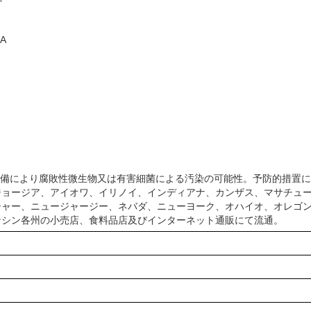
LA
の不備により腐敗性微生物又は有害細菌による汚染の可能性。予防的措置
ジョージア、アイオワ、イリノイ、インディアナ、カンザス、マサチュ
シャー、ニュージャージー、ネバダ、ニューヨーク、オハイオ、オレゴ
ンシン各州の小売店、食料品店及びインターネット通販にて流通。