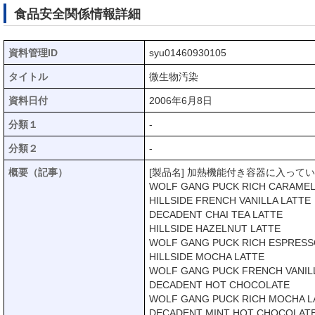
食品安全関係情報詳細
資料管理ID
syu01460930105
タイトル
微生物汚染
資料日付
2006年6月8日
分類１
-
分類２
-
概要（記事）
[製品名] 加熱機能付き容器に入っ
WOLF GANG PUCK RICH CARAMEL
HILLSIDE FRENCH VANILLA LATTE
DECADENT CHAI TEA LATTE
HILLSIDE HAZELNUT LATTE
WOLF GANG PUCK RICH ESPRESS
HILLSIDE MOCHA LATTE
WOLF GANG PUCK FRENCH VANIL
DECADENT HOT CHOCOLATE
WOLF GANG PUCK RICH MOCHA L
DECADENT MINT HOT CHOCOLAT