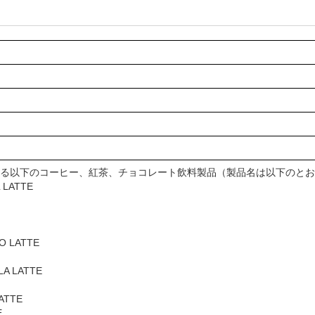
ている以下のコーヒー、紅茶、チョコレート飲料製品（製品名は以下のと
 LATTE
O LATTE
LA LATTE
ATTE
E