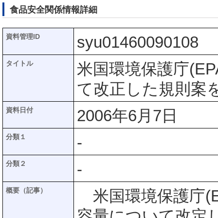
食品安全関係情報詳細
資料管理ID
syu01460090108
タイトル
米国環境保護庁(E
て改正した規則案
資料日付
2006年6月7日
分類１
-
分類２
-
概要（記事）
米国環境保護庁(E
容量について改定した