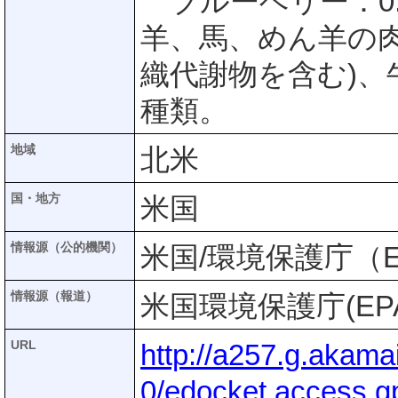
ブルーベリー：0.6
羊、馬、めん羊の肉
織代謝物を含む)、牛
種類。
地域
北米
国・地方
米国
情報源（公的機関）
米国/環境保護庁（E
情報源（報道）
米国環境保護庁(EP
URL
http://a257.g.akam
0/edocket.access.g