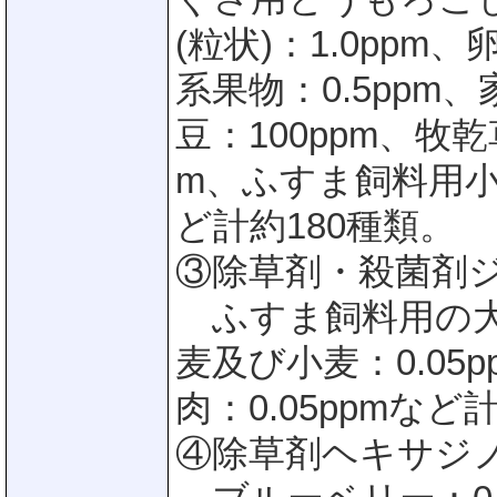
(粒状)：1.0ppm、
系果物：0.5ppm
豆：100ppm、牧乾
m、ふすま飼料用小麦
ど計約180種類。
③除草剤・殺菌剤ジフェ
ふすま飼料用の大麦
麦及び小麦：0.0
肉：0.05ppmなど
④除草剤ヘキサジノン(H