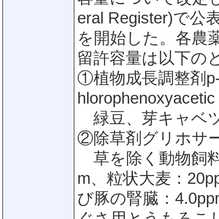
eral Registe
を開始した。各農
留許容量は以下の
①植物成長調整剤p
hlorophenoxyacetic 
緑豆、芽キャベツ：
②除草剤グリホサート(G
草を除く動物飼料：4
m、粒状大麦：20p
び豚の腎臓：4.0p
ぐさ用とうもろこし