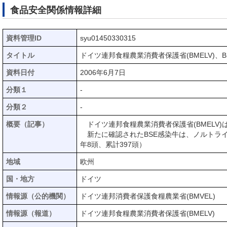
食品安全関係情報詳細
資料管理ID
syu01450330315
タイトル
ドイツ連邦食糧農業消費者保護省(BMELV)、
資料日付
2006年6月7日
分類１
-
分類２
-
概要（記事）
ドイツ連邦食糧農業消費者保護省(BMELV)
新たに確認されたBSE感染牛は、ノルトライン
年8頭、累計397頭）
地域
欧州
国・地方
ドイツ
情報源（公的機関）
ドイツ連邦消費者保護食糧農業省(BMVEL)
情報源（報道）
ドイツ連邦食糧農業消費者保護省(BMELV)