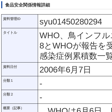
食品安全関係情報詳細
資料管理ID
syu01450280294
タイトル
WHO、鳥インフル
8とWHOが報告
感染症例累積数一
資料日付
2006年6月7日
分類１
-
分類２
-
概要（記事）
WHOは6月6日、