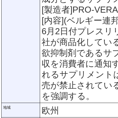
[製造者]PRO-VER
[内容](ベルギー連
6月2日付プレスリリー
社が商品化してい
欲抑制剤であるサプ
収を消費者に通知
れるサプリメント
売が禁止されてい
を強調する。
地域
欧州