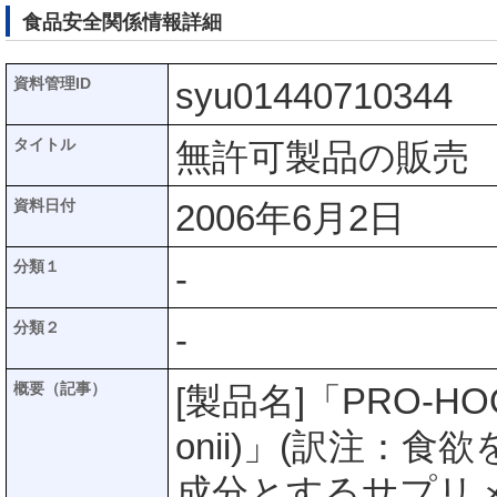
食品安全関係情報詳細
資料管理ID
syu01440710344
タイトル
無許可製品の販売
資料日付
2006年6月2日
分類１
-
分類２
-
概要（記事）
[製品名]「PRO-HOO
onii)」(訳注：
成分とするサプリメン