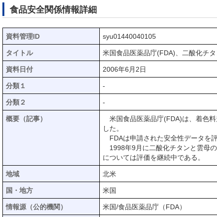
食品安全関係情報詳細
資料管理ID
syu01440040105
タイトル
米国食品医薬品庁(FDA)、二酸化
資料日付
2006年6月2日
分類１
-
分類２
-
概要（記事）
米国食品医薬品庁(FDA)は、着色
した。
FDAは申請された安全性データを評
1998年9月に二酸化チタンと雲母
については評価を継続中である。
地域
北米
国・地方
米国
情報源（公的機関）
米国/食品医薬品庁（FDA）