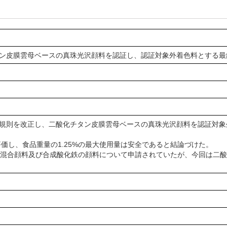
チタン皮膜雲母ベースの真珠光沢顔料を認証し、認証対象外着色料とする
料規則を改正し、二酸化チタン皮膜雲母ベースの真珠光沢顔料を認証対
価し、食品重量の1.25%の最大使用量は安全であると結論づけた。
の混合顔料及び合成酸化鉄の顔料について申請されていたが、今回は二