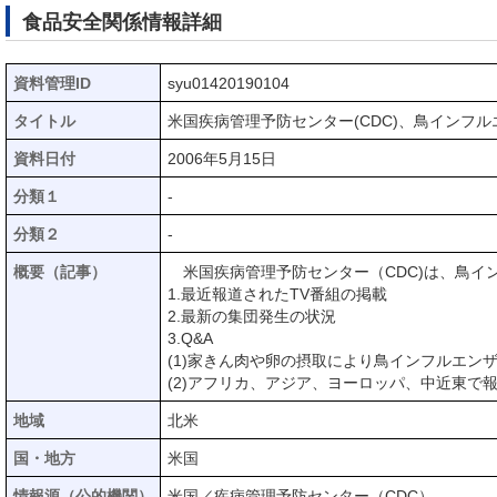
食品安全関係情報詳細
資料管理ID
syu01420190104
タイトル
米国疾病管理予防センター(CDC)、鳥インフ
資料日付
2006年5月15日
分類１
-
分類２
-
概要（記事）
米国疾病管理予防センター（CDC)は、鳥イ
1.最近報道されたTV番組の掲載
2.最新の集団発生の状況
3.Q&A
(1)家きん肉や卵の摂取により鳥インフルエン
(2)アフリカ、アジア、ヨーロッパ、中近東で
地域
北米
国・地方
米国
情報源（公的機関）
米国／疾病管理予防センター（CDC）