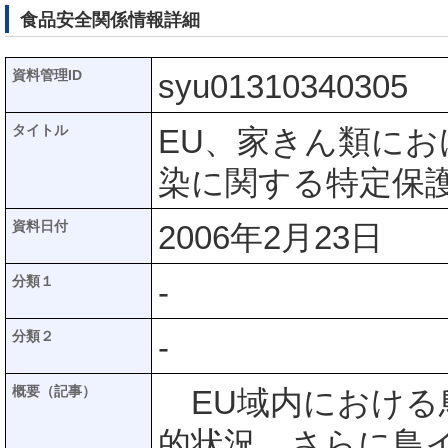
食品安全関係情報詳細
資料管理ID
syu01310340305
タイトル
EU、家きん類に
染に関する特定保
資料日付
2006年2月23日
分類１
-
分類２
-
概要（記事）
EU域内における
的状況、さらに鳥