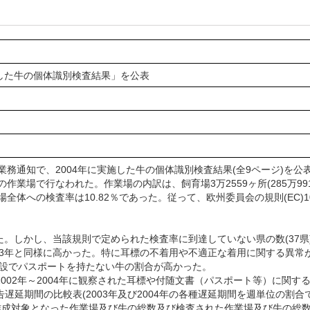
施した牛の個体識別検査結果」を公表
務通知で、2004年に実施した牛の個体識別検査結果(全9ページ)を公
場で行なわれた。作業場の内訳は、飼育場3万2559ヶ所(285万9915頭)
業場全体への検査率は10.82％であった。従って、欧州委員会の規則(EC)1
た。しかし、当該規則で定められた検査率に到達していない県の数(37県)が
3年と同様に高かった。特に耳標の不着用や不適正な着用に関する異常が
施設でパスポートを持たない牛の割合が高かった。
002年～2004年に観察された耳標や付随文書（パスポート等）に関
遅延期間の比較表(2003年及び2004年の各種遅延期間を週単位の割合で
作成対象となった作業場及び牛の総数及び検査された作業場及び牛の総