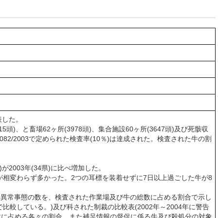
表した。
、と畜場62ヶ所(3978頭)、集合施設60ヶ所(3647頭)及び死骸収
082/2003で定められた検査率(10％)は達成された。検査された牛の割
2003年(34県)に比べ増加した。
相変わらず多かった。2つの耳標を装着せずに7日以上過ごした牛が8
する異常事態の数を、検査された作業場及び牛の総数に占める割合で示し
比較している。)及び科された制裁の比較表(2002年～2004年に警告
数に占める各々の割合、また補足情報の督促に係る牛及び殺処分の対象