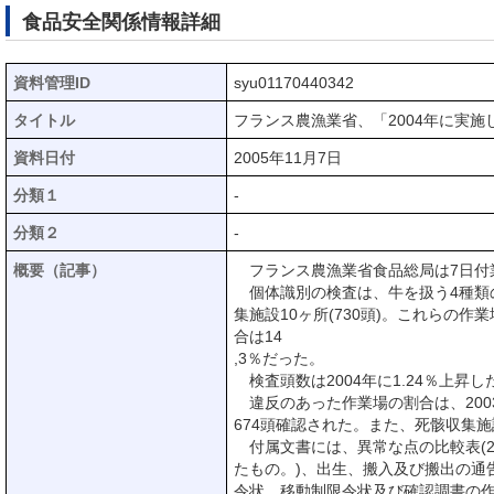
食品安全関係情報詳細
資料管理ID
syu01170440342
タイトル
フランス農漁業省、「2004年に実
資料日付
2005年11月7日
分類１
-
分類２
-
概要（記事）
フランス農漁業省食品総局は7日付業
個体識別の検査は、牛を扱う4種類の作業
集施設10ヶ所(730頭)。これらの作
合は14
,3％だった。
検査頭数は2004年に1.24％上昇し
違反のあった作業場の割合は、200
674頭確認された。また、死骸収集
付属文書には、異常な点の比較表(2
たもの。)、出生、搬入及び搬出の通告
令状、移動制限令状及び確認調書の