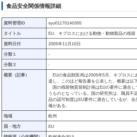
食品安全関係情報詳細
資料管理ID
syu01170140305
タイトル
EU、キプロスにおける動物・動物製品の残留
資料日付
2005年11月10日
分類１
-
分類２
-
概要（記事）
EUの食品獣医局は2005年5月、キプロス
遣し、このほど報告書を公表した。概要は以
国の残留物質規制計画はEUの要件に適合して
うものとなっている。国の研究所は、職員不
品の認可制度はEU要件に適合しているが、
備がある。
地域
欧州
国・地方
EU
情報源（公的機関）
欧州連合(EU)