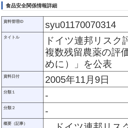
食品安全関係情報詳細
資料管理ID
syu01170070314
タイトル
ドイツ連邦リスク評
複数残留農薬の評
めに）」を公表
資料日付
2005年11月9日
分類１
-
分類２
-
概要（記事）
ドイツ連邦リスク評価