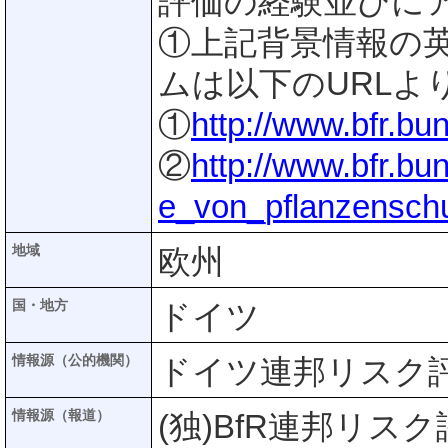
評価の経験並びに
①上記背景情報の
ムは以下のURLよ
①
http://www.bfr.bu
②
http://www.bfr.b
e_von_pflanzenschut
地域
欧州
国・地方
ドイツ
情報源（公的機関）
ドイツ連邦リスク評価
情報源（報道）
(独)BfR連邦リス