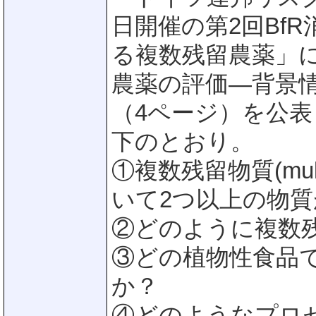
日開催の第2回Bf
る複数残留農薬」
農薬の評価―背景
（4ページ）を公表
下のとおり。
①複数残留物質(multi
いて2つ以上の物
②どのように複数
③どの植物性食品
か？
④どのようなプロ