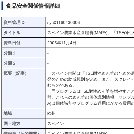
食品安全関係情報詳細
資料管理ID
syu01160430306
タイトル
スペイン農業水産食糧省(MAPA)、「TSE
資料日付
2005年11月4日
分類１
-
分類２
-
概要（記事）
スペイン内閣は「TSE耐性めん羊のための遺
発のための助成規則を定め、また、スクレイピ
むものである。
同プログラムはTSE耐性めん羊を増やすこ
群。これらのめん羊の個体識別情報、サンプル
A)は個体識別やプログラム適用にかかる費用の
地域
欧州
国・地方
スペイン
情報源（公的機関）
スペイン農業水産食糧省(MAPA)