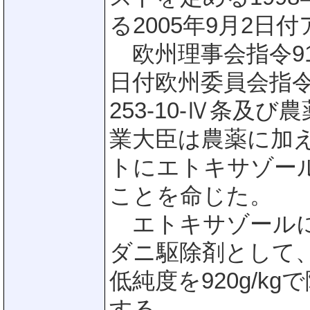
る2005年9月2
欧州理事会指令91/4
日付欧州委員会指令2
253-10-Ⅳ条及
業大臣は農薬に加
トにエトキサゾー
ことを命じた。
エトキサゾールにつ
ダニ駆除剤として
低純度を920g/
する。