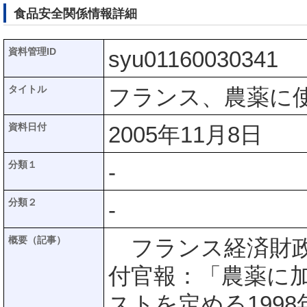
食品安全関係情報詳細
資料管理ID
syu01160030341
タイトル
フランス、農薬に
資料日付
2005年11月8日
分類１
-
分類２
-
概要（記事）
フランス経済財政産
付官報：「農薬に
ストを定める1998