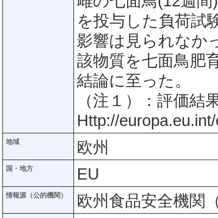
雌の七面鳥(12週
を投与した負荷試
影響は見られなか
該物質を七面鳥肥
結論に至った。
（注１）：評価結果
Http://europa.eu.in
地域
欧州
国・地方
EU
情報源（公的機関）
欧州食品安全機関（