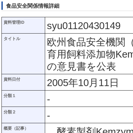
食品安全関係情報詳細
資料管理ID
syu01120430149
タイトル
欧州食品安全機関（
育用飼料添加物Kem
の意見書を公表
資料日付
2005年10月11日
分類１
-
分類２
-
概要（記事）
酵素製剤Kemzyme W 