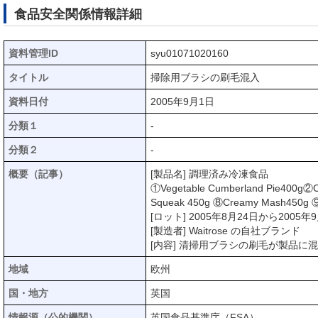
食品安全関係情報詳細
資料管理ID
syu01071020160
タイトル
掃除用ブラシの刷毛混入
資料日付
2005年9月1日
分類１
-
分類２
-
概要（記事）
[製品名] 調理済み冷凍食品
①Vegetable Cumberland Pie400g②C
Squeak 450g ⑧Creamy Mash450g ⑨Mi
[ロット] 2005年8月24日から200
[製造者] Waitrose の自社ブランド
[内容] 清掃用ブラシの刷毛が製品に混
地域
欧州
国・地方
英国
情報源（公的機関）
英国食品基準庁（FSA）