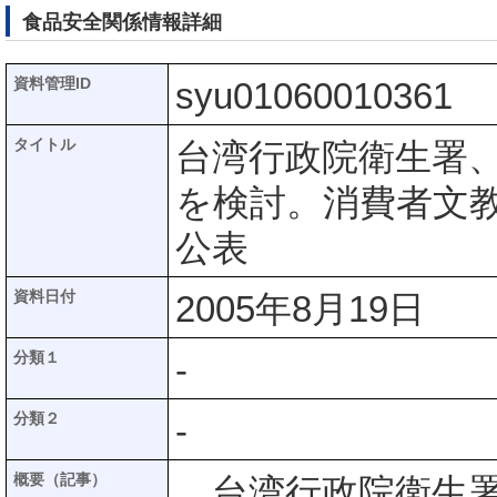
食品安全関係情報詳細
資料管理ID
syu01060010361
タイトル
台湾行政院衛生署
を検討。消費者文
公表
資料日付
2005年8月19日
分類１
-
分類２
-
概要（記事）
台湾行政院衛生署