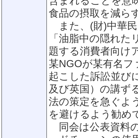
含まれることを意
食品の摂取を減ら
また、(財)中華民
「油脂中の隠れた
題する消費者向けア
某NGOが某有名
起こした訴訟並び
及び英国）の講ず
法の策定を急ぐよ
を避けるよう勧め
同会は公表資料の