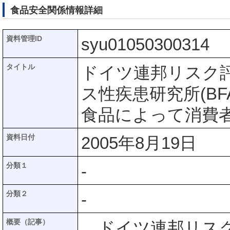
食品安全関係情報詳細
資料管理ID
syu01050300314
タイトル
ドイツ連邦リスク評
ス性疾患研究所(B
食品によって消費
資料日付
2005年8月19日
分類１
-
分類２
-
概要（記事）
ドイツ連邦リスク評