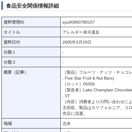
食品安全関係情報詳細
資料管理ID
syu00860780107
タイトル
アレルギー表示違反
資料日付
2005年3月29日
分類１
-
分類２
-
概要（記事）
［製品］フルーツ・ナッツ・チョコレートバー(L
, Five Star Fruit & Nut Bars)
［ロット］05056
［製造者］Lake Champlain Chocolat
, VT
［内容］消費者よりの問い合わせに
主回収。製品はカリフォルニア、コ
売店に流通。
地域
北米