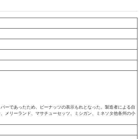
トバーであったため、ピーナッツの表示もれとなった。製造者による自
ン、メリーランド、マサチューセッツ、ミシガン、ミネソタ他各州の小