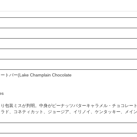
ake Champlain Chocolate
es
より包装ミスが判明。中身がピーナッツバターキャラメル・チョコレー
ロラド、コネティカット、ジョージア、イリノイ、ケンタッキー、メイ