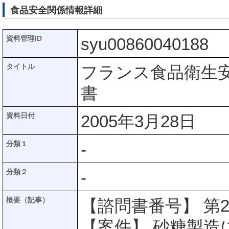
食品安全関係情報詳細
資料管理ID
syu00860040188
タイトル
フランス食品衛生安
書
資料日付
2005年3月28日
分類１
-
分類２
-
概要（記事）
【諮問書番号】 第200
【案件】 砂糖製