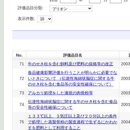
評価品目分類:
表示件数:
No.
評価品目名
71
牛のせき柱を含む飼料及び肥料の規格等の改正
200
食品健康影響評価を行うことが明らかに必要でな
72
いときについて （伝達性海綿状脳症に関する牛
200
のせき柱を含む食品等の安全性確保について）
73
アルカリ処理をした液状の肉骨粉等
200
伝達性海綿状脳症に関する牛のせき柱を含む食品
74
200
等の安全性確保について
１３３℃以上、３気圧以上及び２０分以上の条件
75
で処理した蒸製骨粉の製造過程で生ずるにかわか
200
すを肥料として利用すること