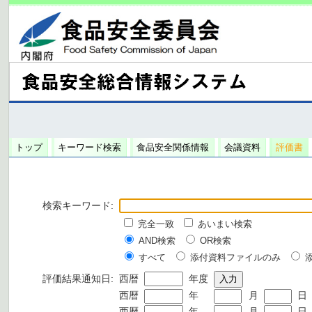
トップ
キーワード検索
食品安全関係情報
会議資料
評価書
検索キーワード:
完全一致
あいまい検索
AND検索
OR検索
すべて
添付資料ファイルのみ
評価結果通知日:
西暦
年度
西暦
年
月
日
西暦
年
月
日