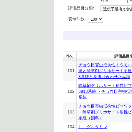
評価品目分類:
表示件数:
No.
評価品目
チョウ目害虫抵抗性トウモロコ
101
統と除草剤グリホサート耐性
3系統とを掛け合わせた品種
除草剤グリホサート耐性ピマ
102
8913系統 ・チョウ目害虫抵
系統
チョウ目害虫抵抗性ピマワタ1
103
・除草剤グリホサート耐性ピマ
系統（飼料）
104
Ｌ－グルタミン