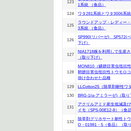
123
1系統 （食品）
124
ワタ281系統とワタ3006
ラウンドアップ・レディー・
125
3系統 （食品）
SP990(リパーゼ) SP57
126
下げ）
NIA1718株を利用して生
127
（取り下げ）
MON810（鱗翅目害虫抵抗
128
鞘翅目害虫抵抗性トウモロコシ
掛け合わせた品種
129
LLCotton25（除草剤耐性ワ
130
BRG-1(α-アミラーゼ)（取
アクリルアミド産生低減及び
131
イモ（SPS-00E12-8）（食
除草剤グリホサート耐性トウモ
132
O・01981・5（食品）（取