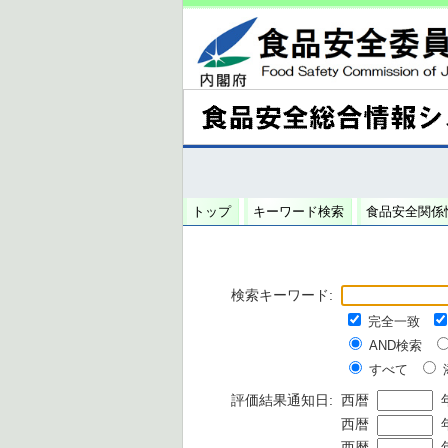
トップ
キーワード検索
食品安全関係
検索キーワード:
完全一致
AND検索
すべて
評価結果通知日:
西暦
西暦
西暦