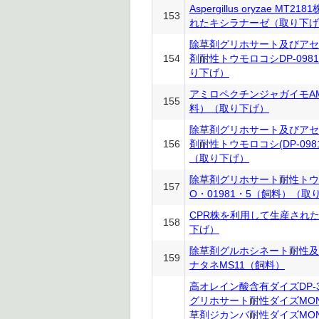
Aspergillus oryzae M
153
れたキシラナーゼ（取り下げ
除草剤グリホサート及びアセ
154
剤耐性トウモロコシDP-0981
り下げ）
アミロペクチンジャガイモAM0
155
料）（取り下げ）
除草剤グリホサート及びアセ
156
剤耐性トウモロコシ(DP-0981
（取り下げ）
除草剤グリホサート耐性トウモ
157
O・01981・5（飼料）（取
CPR株を利用して生産された
158
下げ）
除草剤グルホシネート耐性及
159
ナタネMS11（飼料）
高オレイン酸含有ダイズDP-30
グリホサート耐性ダイズMON
草剤ジカンバ耐性ダイズMON