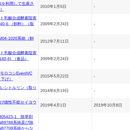
T2181株を利用して生産さ
2010年1月5日
-
）
ト乳酸合成酵素阻害
40-6 （飼料）（取
2009年2月24日
-
4-1020系統（飼
2012年7月11日
-
ト乳酸合成酵素阻害
40-6) （食品）
2009年2月24日
-
ロコシEventVC
2015年5月22日
-
り下げ）
L-シトルリン（取り
2014年6月19日
-
び雄性不稔セイヨウ
2019年4月1日
2019年10月8日
5423-1、除草剤
89788系統及び除
87708系統からな