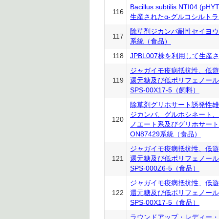
Bacillus subtilis NTI04 
116
生産されたα-グルコシルト
除草剤ジカンバ耐性セイヨウナ
117
系統（食品）
118
JPBL007株を利用して生産
ジャガイモ疫病抵抗性、低遊
119
還元糖及び低ポリフェノール
SPS-00X17-5（飼料）
除草剤グリホサート誘発性雄
ジカンバ、グルホシネート、
120
ノエート系及びグリホサート
ON87429系統（食品）
ジャガイモ疫病抵抗性、低遊
121
還元糖及び低ポリフェノール
SPS-000Z6-5（食品）
ジャガイモ疫病抵抗性、低遊
122
還元糖及び低ポリフェノール
SPS-00X17-5（食品）
ラウンドアップ・レディー・