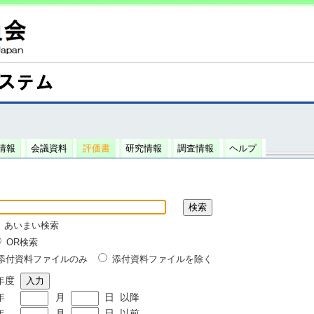
情報
会議資料
評価書
研究情報
調査情報
ヘルプ
あいまい検索
OR検索
添付資料ファイルのみ
添付資料ファイルを除く
年度
年
月
日
以降
年
月
日
以前