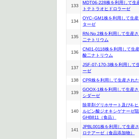
MDT06-228株を利用して
133
トテトラオヒドロラーゼ
OYC−GM1株を利用して生
134
ターゼ
RN-No.2株を利用して生産さ
135
二ナトリウム
CN01-0118株を利用して生
136
酸二ナトリウム
JSF-07-170-3株を利用し
137
ーゼ
138
CPR株を利用して生産された
GOOX-1株を利用して生産
139
シダーゼ
除草剤グリホサート及び4-
140
ルビン酸ジオキシゲナーゼ阻
GHB811（食品）
JPBL001株を利用して生
141
ロテアーゼ（食品添加物）