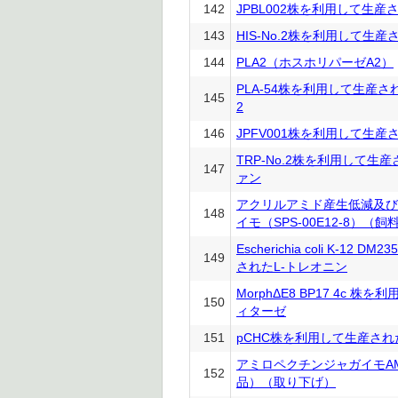
142
JPBL002株を利用して生
143
HIS-No.2株を利用して生産
144
PLA2（ホスホリパーゼA2）
PLA-54株を利用して生産
145
2
146
JPFV001株を利用して生
TRP-No.2株を利用して生
147
ァン
アクリルアミド産生低減及び
148
イモ（SPS-00E12-8）（飼
Escherichia coli K-12 
149
されたL-トレオニン
MorphΔE8 BP17 4c 
150
ィターゼ
151
pCHC株を利用して生産さ
アミロペクチンジャガイモAM0
152
品）（取り下げ）