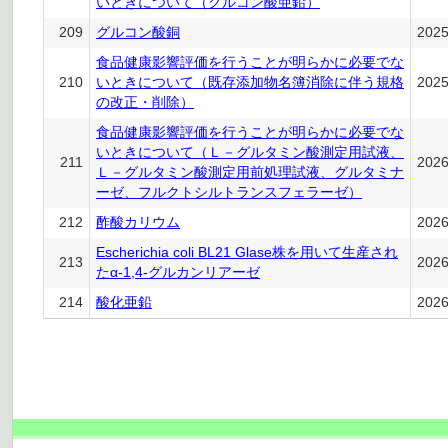
いときについて（グルコン酸亜鉛）
209
グルコン酸銅
202
食品健康影響評価を行うことが明らかに必要でな
210
いときについて（既存添加物名簿消除に伴う規格
202
の改正・削除）
食品健康影響評価を行うことが明らかに必要でな
いときについて（Ｌ－グルタミン酸測定用試液、
211
202
Ｌ－グルタミン酸測定用前処理試液、グルタミナ
ーゼ、フルクトシルトランスフェラーゼ）
212
酢酸カリウム
202
Escherichia coli BL21 Glase株を用いて生産され
213
202
たα-1,4-グルカンリアーゼ
214
酸化亜鉛
202