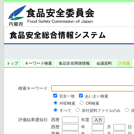
トップ
キーワード検索
食品安全関係情報
会議資料
評価書
検索キーワード:
完全一致
あいまい検索
AND検索
OR検索
すべて
添付資料ファイルのみ
評価結果通知日:
西暦
年度
西暦
年
月
日
西暦
年
月
日