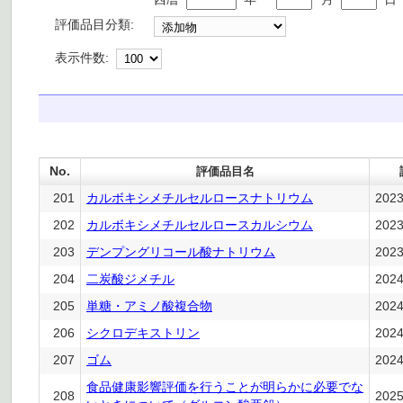
評価品目分類:
表示件数:
No.
評価品目名
201
カルボキシメチルセルロースナトリウム
202
202
カルボキシメチルセルロースカルシウム
202
203
デンプングリコール酸ナトリウム
202
204
二炭酸ジメチル
202
205
単糖・アミノ酸複合物
202
206
シクロデキストリン
202
207
ゴム
202
食品健康影響評価を行うことが明らかに必要でな
208
202