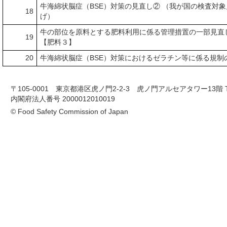
牛海綿状脳症（BSE）対策の見直し② （我が国の検査対
18
げ）
牛の部位を原料とする肥料利用に係る管理措置の一部見直
19
【肥料３】
20
牛海綿状脳症（BSE）対策におけるゼラチン等に係る規制
〒105-0001 東京都港区虎ノ門2-2-3 虎ノ門アルセアタワー13階 TEL 03-
内閣府法人番号 2000012010019
© Food Safety Commission of Japan