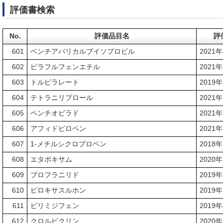
評価書検索
No.
評価品目名
評
601
ベンチアバリカルブイソプロピル
2021
602
ピラフルフェンエチル
2021
603
トルピラレート
2019
604
テトラニリプロール
2021
605
ペンチオピラド
2021
606
アフィドピロペン
2021
607
1-メチルシクロプロペン
2018
608
エタボキサム
2020
609
ブロフラニリド
2019
610
ピロキサスルホン
2019
611
ピリミジフェン
2019
612
クロルピクリン
2020