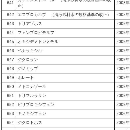
641
2003
正）
642
エスプロカルブ （清涼飲料水の規格基準の改正）
2003
643
トリアゾホス
2009
644
フェンプロピモルフ
2009
645
オキシデメトンメチル
2009
646
ベナラキシル
2009
647
ジクロラン
2009
648
ジノカップ
2009
649
ホレート
2009
650
メトコナゾール
2009
651
トリフルラリン
2009
652
ピリプロキシフェン
2009
653
キノキシフェン
2006
654
ジクロトホス
2006