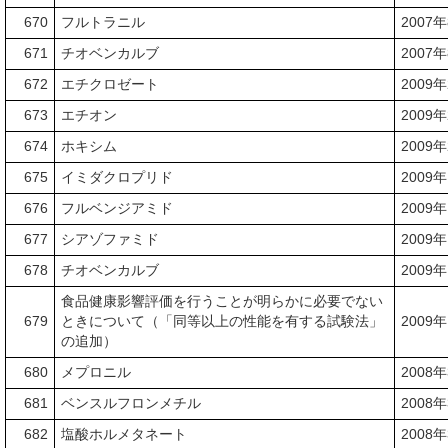
670
フルトラニル
2007
671
チオベンカルブ
2007
672
エチクロゼート
2009
673
エチオン
2009
674
ホキシム
2009
675
イミダクロプリド
2009
676
フルベンジアミド
2009
677
シアゾファミド
2009
678
チオベンカルブ
2009
食品健康影響評価を行うことが明らかに必要でない
679
ときについて（「同等以上の性能を有する試験法」
2009
の追加）
680
メプロニル
2008
681
ベンスルフロンメチル
2008
682
塩酸ホルメタネート
2008