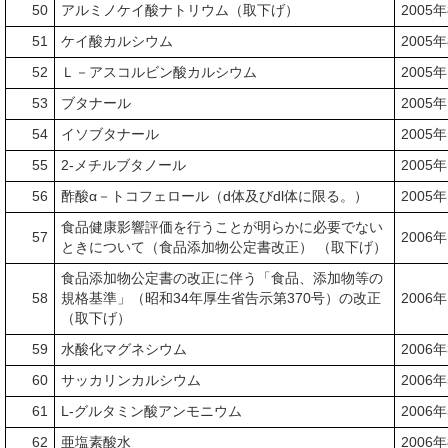
50
アルミノケイ酸ナトリウム（取下げ）
2005
51
ケイ酸カルシウム
2005
52
Ｌ－アスコルビン酸カルシウム
2005
53
ブタナール
2005
54
イソブタナール
2005
55
2-メチルブタノール
2005
56
酢酸α－トコフェロール（d体及びdl体に限る。）
2005
食品健康影響評価を行うことが明らかに必要でない
57
2006
ときについて（食品添加物公定書改正） （取下げ）
食品添加物公定書の改正に伴う「食品、添加物等の
58
規格基準」（昭和34年厚生省告示第370号）の改正
2006
（取下げ）
59
水酸化マグネシウム
2006
60
サッカリンカルシウム
2006
61
L-グルタミン酸アンモニウム
2006
62
亜塩素酸水
2006