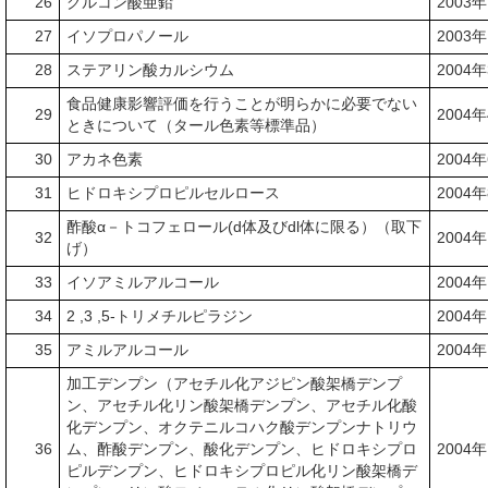
26
グルコン酸亜鉛
2003
27
イソプロパノール
2003
28
ステアリン酸カルシウム
2004
食品健康影響評価を行うことが明らかに必要でない
29
2004
ときについて（タール色素等標準品）
30
アカネ色素
2004
31
ヒドロキシプロピルセルロース
2004
酢酸α－トコフェロール(d体及びdl体に限る）（取下
32
2004
げ）
33
イソアミルアルコール
2004
34
2 ,3 ,5-トリメチルピラジン
2004
35
アミルアルコール
2004
加工デンプン（アセチル化アジピン酸架橋デンプ
ン、アセチル化リン酸架橋デンプン、アセチル化酸
化デンプン、オクテニルコハク酸デンプンナトリウ
36
ム、酢酸デンプン、酸化デンプン、ヒドロキシプロ
2004
ピルデンプン、ヒドロキシプロピル化リン酸架橋デ