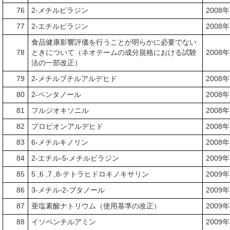
76
2-メチルピラジン
2008
77
2-エチルピラジン
2008
食品健康影響評価を行うことが明らかに必要でない
78
ときについて（ネオテームの成分規格における試験
2008
法の一部改正）
79
2-メチルブチルアルデヒド
2008
80
2-ペンタノール
2008
81
フルジオキソニル
2008
82
プロピオンアルデヒド
2008
83
6-メチルキノリン
2008
84
2-エチル-5-メチルピラジン
2009
85
5 ,6 ,7 ,8-テトラヒドロキノキサリン
2009
86
3-メチル-2-ブタノール
2009
87
亜塩素酸ナトリウム（使用基準の改正）
2009
88
イソペンチルアミン
2009