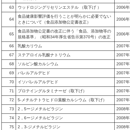
63
ウッドロジングリセリンエステル （取下げ ）
2006
食品健康影響評価を行うことが明らかに必要でない
64
2006
ときについて（食品添加物公定書改正）
食品添加物公定書の改正に伴う「食品、添加物等の
65
2006
規格基準」（昭和34年厚生省告示第370号）の改正
66
乳酸カリウム
2007
67
ステアロイル乳酸ナトリウム
2007
68
ソルビン酸カルシウム
2007
69
バレルアルデヒド
2007
70
イソバレルアルデヒド
2007
71
プロテイングルタミナーゼ（取下げ）
2007
72
5-メチルテトラヒドロ葉酸カルシウム（取下げ）
2007
73
2，5ージメチルピラジン
2008
74
2，6ージメチルピラジン
2008
75
2，3-ジメチルピラジン
2008