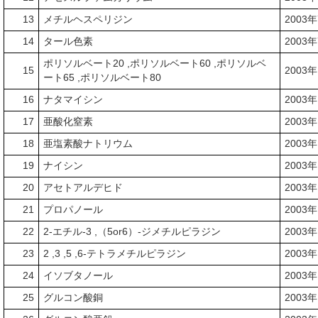
13
メチルヘスペリジン
2003
14
タール色素
2003
ポリソルベート20 ,ポリソルベート60 ,ポリソルベ
15
2003
ート65 ,ポリソルベート80
16
ナタマイシン
2003
17
亜酸化窒素
2003
18
亜塩素酸ナトリウム
2003
19
ナイシン
2003
20
アセトアルデヒド
2003
21
プロパノール
2003
22
2-エチル-3 ,（5or6）-ジメチルピラジン
2003
23
2 ,3 ,5 ,6-テトラメチルピラジン
2003
24
イソブタノール
2003
25
グルコン酸銅
2003