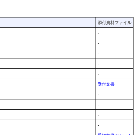
添付資料ファイル
-
-
-
-
-
受付文書
-
-
-
-