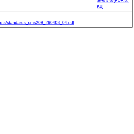
通知文書[PDF:57
KB]
-
t/assets/standards_cms209_260403_04.pdf