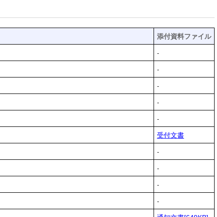
添付資料ファイル
-
-
-
-
-
受付文書
-
-
-
-