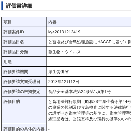
評価書詳細
項目
内容
評価案件ID
kya20131212419
評価品目名
と畜場及び食鳥処理施設にHACCPに基づく
評価品目分類
微生物・ウイルス
用途
-
評価要請機関
厚生労働省
評価要請文書受理日
2013年12月12日
評価要請の根拠規定
食品安全基本法第24条第1項第1号
評価目的
と畜場法施行規則（昭和28年厚生省令第4
の事業の規制及び食鳥検査に関する法律施行
の講ずべき衛生管理等の基準に、衛生管理手
処理業者は、当該基準及び現行の基準のいず
評価目的の具体的内容
-