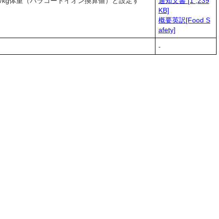
mg/kg体重（パラコートイオン換算値）と設定す
通知文書 [1 ,239
KB]
概要英訳[Food S
afety]
-