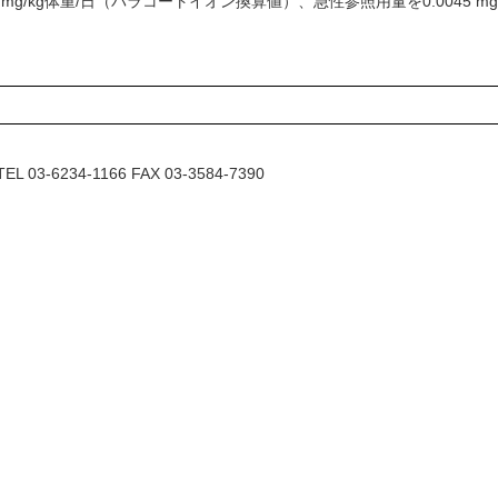
 mg/kg体重/日（パラコートイオン換算値）、急性参照用量を0.0045 
6234-1166 FAX 03-3584-7390