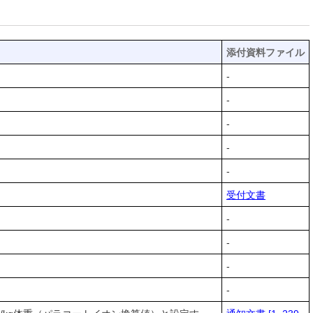
添付資料ファイル
-
-
-
-
-
受付文書
-
-
-
-