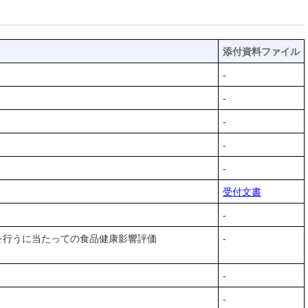
添付資料ファイル
-
-
-
-
-
受付文書
-
を行うに当たっての食品健康影響評価
-
-
-