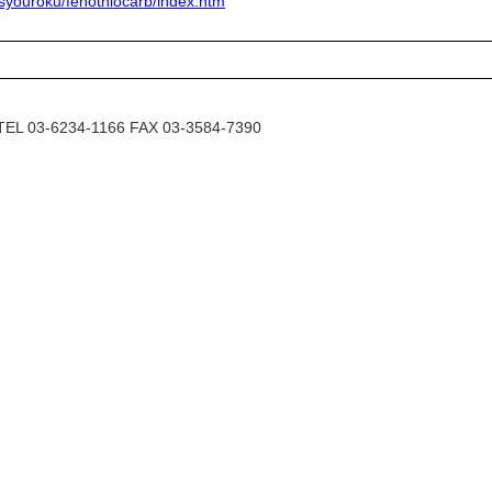
/syouroku/fenothiocarb/index.htm
6234-1166 FAX 03-3584-7390