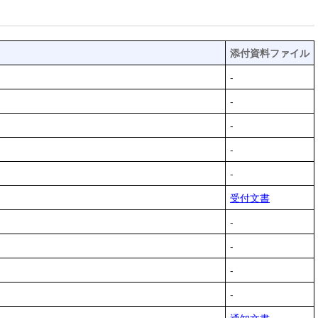
添付資料ファイル
-
-
-
-
-
受付文書
-
-
-
-