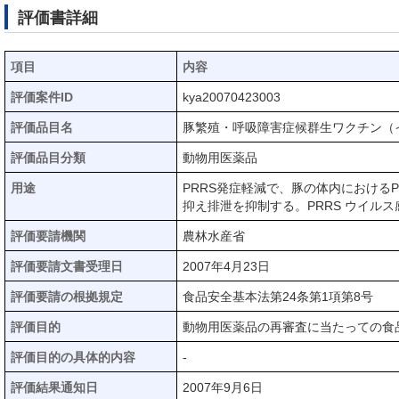
評価書詳細
項目
内容
評価案件ID
kya20070423003
評価品目名
豚繁殖・呼吸障害症候群生ワクチン（イ
評価品目分類
動物用医薬品
用途
PRRS発症軽減で、豚の体内における
抑え排泄を抑制する。PRRS ウイル
評価要請機関
農林水産省
評価要請文書受理日
2007年4月23日
評価要請の根拠規定
食品安全基本法第24条第1項第8号
評価目的
動物用医薬品の再審査に当たっての食
評価目的の具体的内容
-
評価結果通知日
2007年9月6日