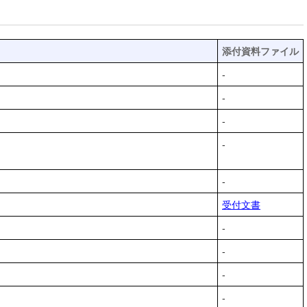
添付資料ファイル
-
-
-
-
-
受付文書
-
-
-
-