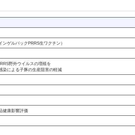
ンゲルバックPRRS生ワクチン）
PRRS野外ウイルスの増殖を
ス感染による子豚の生産阻害の軽減
品健康影響評価