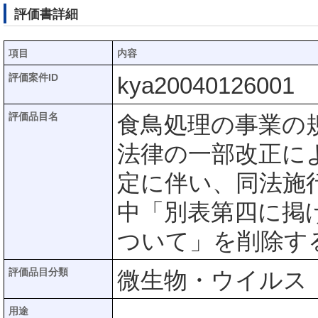
評価書詳細
項目
内容
評価案件ID
kya20040126001
評価品目名
食鳥処理の事業の
法律の一部改正に
定に伴い、同法施
中「別表第四に掲
ついて」を削除す
評価品目分類
微生物・ウイルス
用途