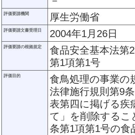
－
評価要請機関
厚生労働省
評価要請文書受理日
2004年1月26日
評価要請の根拠規定
食品安全基本法第2
第1項第1号
評価目的
食鳥処理の事業の
法律施行規則第9条
表第四に掲げる疾
て」を削除するこ
条第1項第1号の