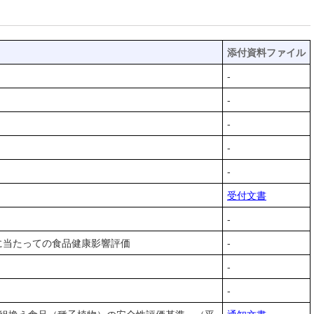
添付資料ファイル
-
-
-
-
-
受付文書
-
に当たっての食品健康影響評価
-
-
-