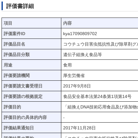
評価書詳細
項目
内容
評価案件ID
kya17090809702
評価品目名
コウチュウ目害虫抵抗性及び除草剤グル
評価品目分類
遺伝子組換え食品等
用途
食用
評価要請機関
厚生労働省
評価要請文書受理日
2017年9月8日
評価要請の根拠規定
食品安全基本法第24条第1項第14号
評価目的
「組換えDNA技術応用食品及び添加
評価目的の具体的内容
-
評価結果通知日
2017年11月28日