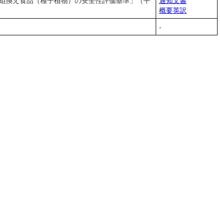
子組換え食品（種子植物）の安全性評価基準」（平
通知文書
概要英訳
-