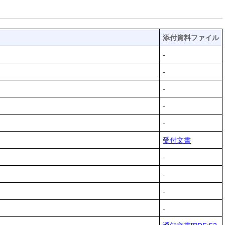
添付資料ファイル
-
-
-
-
-
受付文書
-
-
-
-