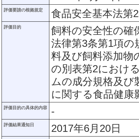
評価要請の根拠規定
食品安全基本法第2
評価目的
飼料の安全性の確
法律第3条第1項
料及び飼料添加物
の別表第2におけ
ムの成分規格及び
に関する食品健康
評価目的の具体的内容
-
評価結果通知日
2017年6月20日