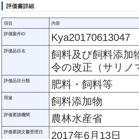
評価書詳細
項目
内容
評価案件ID
Kya20170613047
評価品目名
飼料及び飼料添加
令の改正（サリノ
評価品目分類
肥料・飼料等
用途
飼料添加物
評価要請機関
農林水産省
評価要請文書受理日
2017年6月13日